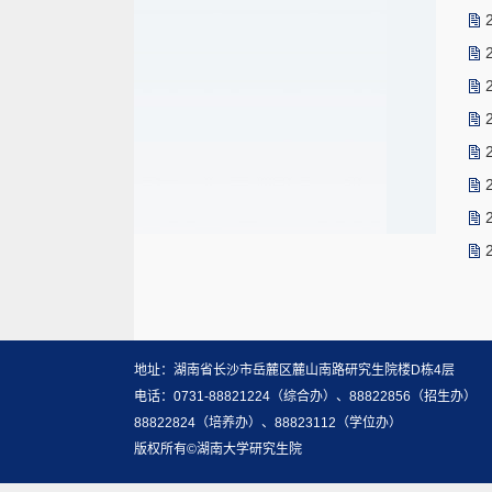
地址：湖南省长沙市岳麓区麓山南路研究生院楼D栋4层
电话：0731-88821224（综合办）、88822856（招生办）
88822824（培养办）、88823112（学位办）
版权所有©湖南大学研究生院