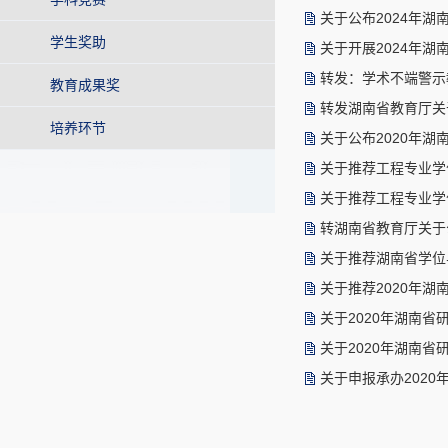
关于公布2024年
学生奖助
关于开展2024年
转发：学术不端警示
教育成果奖
转发湖南省教育厅关于
培养环节
关于公布2020年湖
关于推荐工程专业学
关于推荐工程专业学
转湖南省教育厅关于公
关于推荐湖南省学位
关于推荐2020年
关于2020年湖南
关于2020年湖南
关于申报承办202